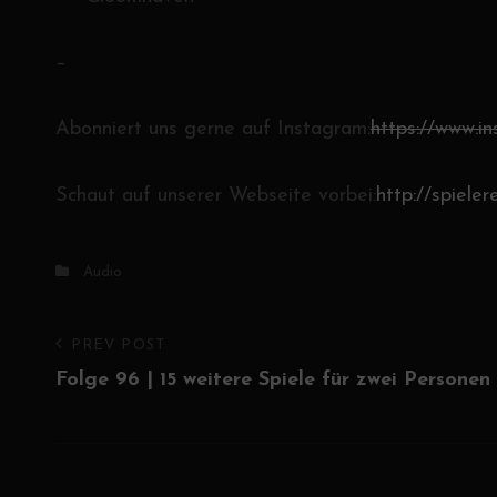
–
Abonniert uns gerne auf Instagram:
https://www.i
Schaut auf unserer Webseite vorbei:
http://spieler
Categories
Audio
Beitrags-
Previous
PREV POST
Post
Folge 96 | 15 weitere Spiele für zwei Personen
Navigation