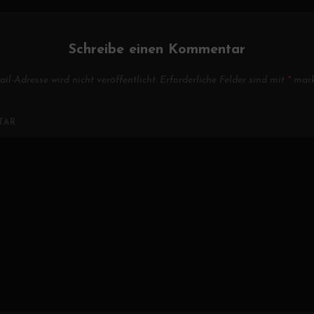
Schreibe einen Kommentar
il-Adresse wird nicht veröffentlicht.
Erforderliche Felder sind mit
*
marki
TAR