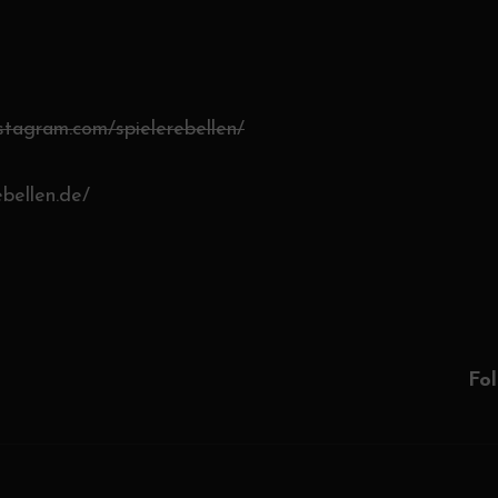
nstagram.com/spielerebellen/
ebellen.de/
Next
Post
Fol